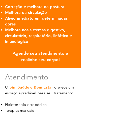
Correção e melhora da postura
Melhora da circulação
Alívio imediato em determinadas
dores
Melhora nos sistemas digestivo,
circulatório, respiratório, linfático e
imunológico
Agende seu atendimento e
realinhe seu corpo!
Atendimento
O
Sim Saúde e Bem Estar
oferece um
espaço agradável para seu tratamento.
Fisioterapia ortopédica
Terapias manuais